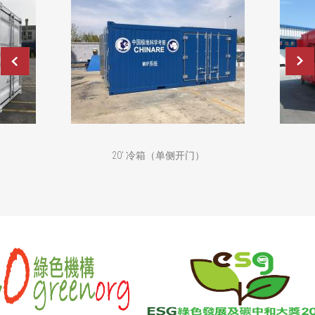
20' 冷箱（单侧开门）
20' 办