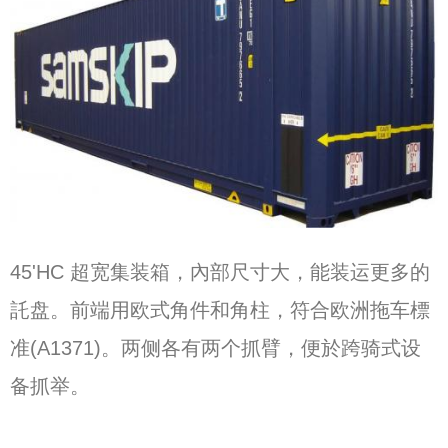
45'HC 超宽集装箱，內部尺寸大，能装运更多的
託盘。前端用欧式角件和角柱，符合欧洲拖车標
准(A1371)。两侧各有两个抓臂，便於跨骑式设
备抓举。