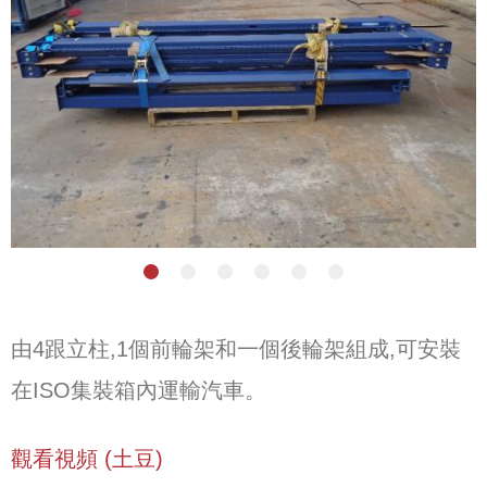
由4跟立柱,1個前輪架和一個後輪架組成,可安裝
在ISO集裝箱內運輸汽車。
觀看視頻 (土豆)