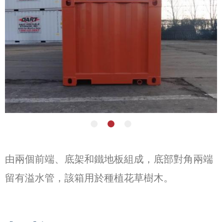
由兩個前端、底架和鐵地板組成，底部對角兩端
留有溢水管，該箱用於種植花草樹木。