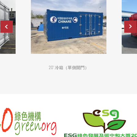
20' 冷箱（單側開門）