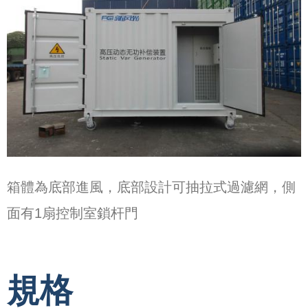
箱體為底部進風，底部設計可抽拉式過濾網，側
面有1扇控制室鎖杆門
規格