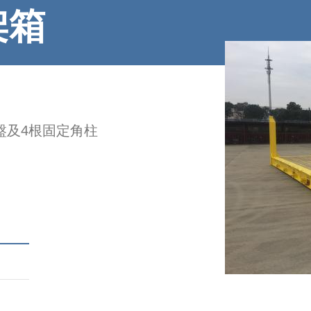
架箱
盤及4根固定角柱