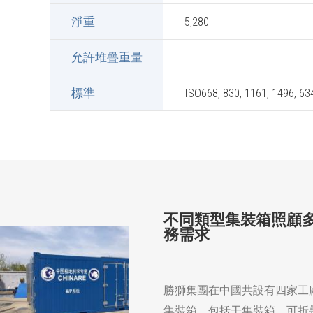
淨重
5,280
允許堆疊重量
標準
ISO668, 830, 1161, 1496, 63
不同類型集裝箱照顧
務需求
勝獅集團在中國共設有四家工
集裝箱，包括干集裝箱，可折