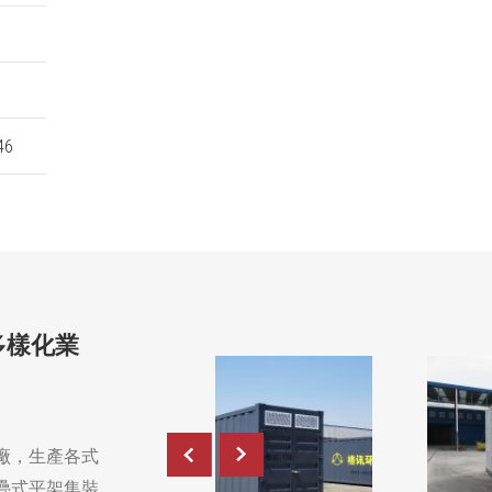
46
多樣化業
廠，生產各式
疊式平架集裝