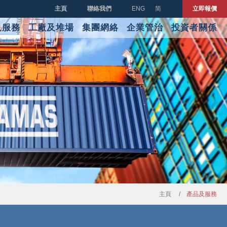
主頁
聯絡我們
ENG
简
立即報價
及服務
工廠及堆場
集團網絡
企業管治
投資者關係
主頁
產品及服務