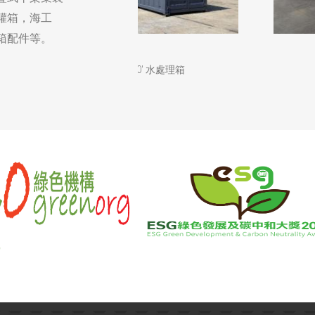
罐箱，海工
箱配件等。
40' 水處理箱