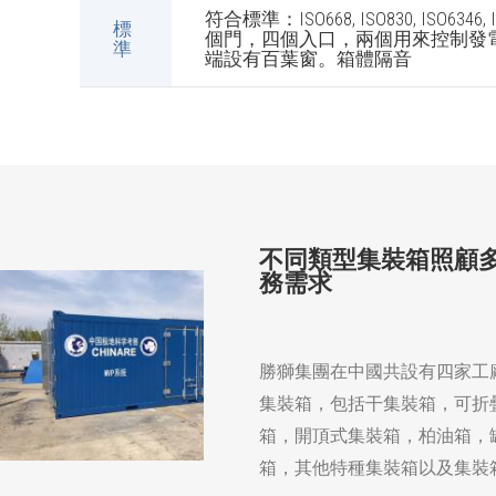
符合標準：ISO668, ISO830, ISO6346, 
標
個門，四個入口，兩個用來控制發
準
端設有百葉窗。箱體隔音
不同類型集裝箱照顧
務需求
勝獅集團在中國共設有四家工
集裝箱，包括干集裝箱，可折
箱，開頂式集裝箱，柏油箱，
箱，其他特種集裝箱以及集裝