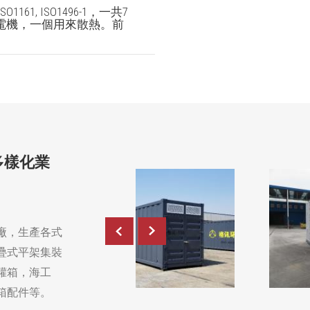
ISO1161, ISO1496-1，一共7
電機，一個用來散熱。前
多樣化業
廠，生產各式
疊式平架集裝
罐箱，海工
箱配件等。