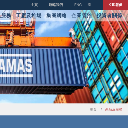
主頁
聯絡我們
ENG
简
立即報價
及服務
工廠及堆場
集團網絡
企業管治
投資者關係
主頁
產品及服務