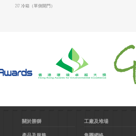
20' 冷箱（單側開門）
20' 辦公箱
關於勝獅
工廠及堆場
產品及服務
集團網絡