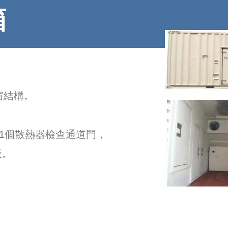
箱
窗結構。
和1個散熱器檢查通道門，
板。
。