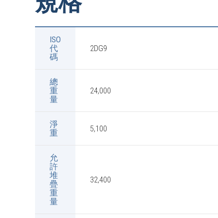
規格
ISO
代
2DG9
碼
總
重
24,000
量
淨
5,100
重
允
許
堆
32,400
疊
重
量