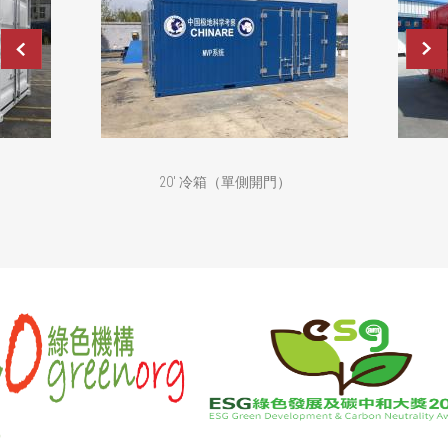
20' 冷箱（單側開門）