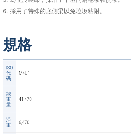
6. 採用了特殊的底側梁以免垃圾粘附。
規格
ISO
代
M4U1
碼
總
重
41,470
量
淨
6,470
重