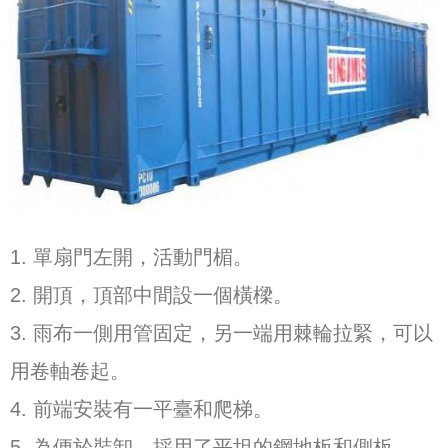
1. 單扇門左開，活動門楣。
2. 開頂，頂部中間設一個橫樑。
3. 雨布一側用管固定，另一端用棘輪拉緊，可以
用卷軸卷起。
4. 前端安裝有一平臺和爬梯。
5. 為便於裝卸，採用了平坦的鋼地板和側板。